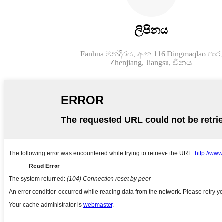
ලිපිනය
Fanhua මන්දිරය, අංක 116 Dingmaqlao පාර
Zhenjiang, Jiangsu, චීනය