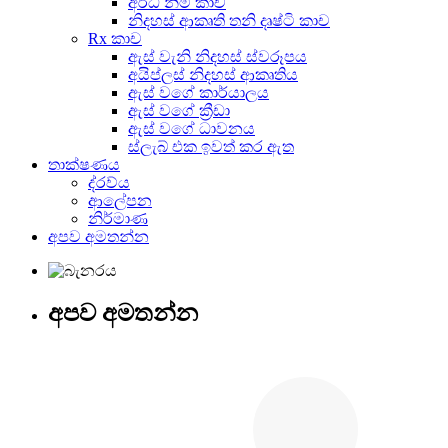
අර්ධ නිමි කාච
නිදහස් ආකෘති තනි දෘෂ්ටි කාච
Rx කාච
ඇස් වැනි නිදහස් ස්වරූපය
අයිප්ලස් නිදහස් ආකෘතිය
ඇස් වගේ කාර්යාලය
ඇස් වගේ ක්‍රීඩා
ඇස් වගේ ධාවනය
ස්ලැබ් එක ඉවත් කර ඇත
තාක්ෂණය
ද්රව්ය
ආලේපන
නිර්මාණ
අපව අමතන්න
අපව අමතන්න