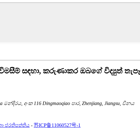
 විමසීම් සඳහා, කරුණාකර ඔබගේ විද්‍යුත් ත
a මන්දිරය, අංක 116 Dingmaoqiao පාර, Zhenjiang, Jiangsu, චීනය
ා ප්රතිපත්තිය
-
苏ICP备11060527号-1