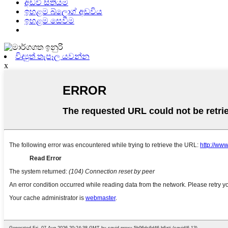
අඩවි සිතියම
ඉහළම බ්ලොග් අඩවිය
ඉහළම සෙවීම
විද්‍යුත් තැපෑල යවන්න
x