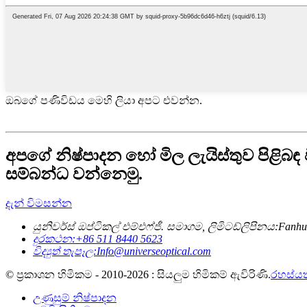
ඔබගේ පණිවිඩය මෙහි ලියා අපට එවන්න.
අපගේ නිෂ්පාදන හෝ මිල ලැයිස්තුව පිළිබඳ
සම්බන්ධ වන්නෙමු.
දැන් විමසන්න
යුනිවර්ස් ඔප්ටිකල් එම්එෆ්ජී. සමාගම, ලිමිටඩ්
ලිපිනය:
Fanhu
දුරකථන:
+86 511 8440 5623
විද්‍යුත් තැපෑල:
Info@universeoptical.com
© ප්‍රකාශන හිමිකම - 2010-2026 : සියලුම හිමිකම් ඇවිරිණි.
රහස්යත
උණුසුම් නිෂ්පාදන