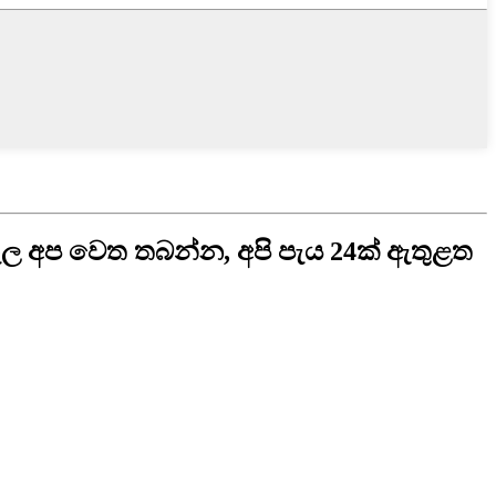
ැපෑල අප වෙත තබන්න, අපි පැය 24ක් ඇතුළත