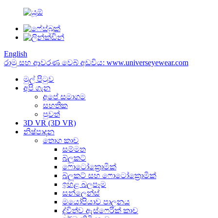
English
රාමු සහ ආවරණ වෙබ් අඩවිය: www.universeyewear.com
මුල් පිටුව
අපි ගැන
අපේ සමාගම
සහතික
පුවත්
3D VR (3D VR)
නිෂ්පාදන
තොග කාච
සම්මත
බ්ලූකට්
ෆොටෝක්‍රොමික්
බ්ලූකට් සහ ෆොටෝක්‍රොමික්
ඉහළ බලපෑම
සන්ලෙන්ස්
මයෝපියාව පාලනය
ද්විත්ව ඇස්ෆෙරික් කාච