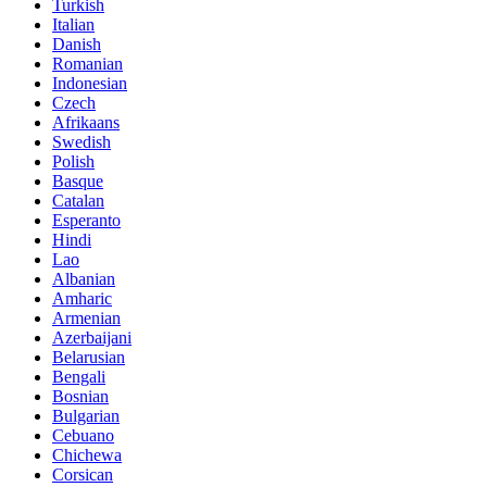
Turkish
Italian
Danish
Romanian
Indonesian
Czech
Afrikaans
Swedish
Polish
Basque
Catalan
Esperanto
Hindi
Lao
Albanian
Amharic
Armenian
Azerbaijani
Belarusian
Bengali
Bosnian
Bulgarian
Cebuano
Chichewa
Corsican