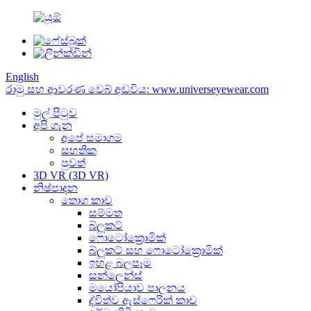
English
රාමු සහ ආවරණ වෙබ් අඩවිය: www.universeyewear.com
මුල් පිටුව
අපි ගැන
අපේ සමාගම
සහතික
පුවත්
3D VR (3D VR)
නිෂ්පාදන
තොග කාච
සම්මත
බ්ලූකට්
ෆොටෝක්‍රොමික්
බ්ලූකට් සහ ෆොටෝක්‍රොමික්
ඉහළ බලපෑම
සන්ලෙන්ස්
මයෝපියාව පාලනය
ද්විත්ව ඇස්ෆෙරික් කාච