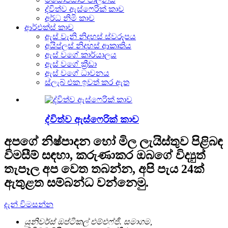
ද්විත්ව ඇස්ෆෙරික් කාච
අර්ධ නිමි කාච
ආර්එක්ස් කාච
ඇස් වැනි නිදහස් ස්වරූපය
අයිප්ලස් නිදහස් ආකෘතිය
ඇස් වගේ කාර්යාලය
ඇස් වගේ ක්‍රීඩා
ඇස් වගේ ධාවනය
ස්ලැබ් එක ඉවත් කර ඇත
ද්විත්ව ඇස්ෆෙරික් කාච
අපගේ නිෂ්පාදන හෝ මිල ලැයිස්තුව පිළිබඳ
විමසීම් සඳහා, කරුණාකර ඔබගේ විද්‍යුත්
තැපෑල අප වෙත තබන්න, අපි පැය 24ක්
ඇතුළත සම්බන්ධ වන්නෙමු.
දැන් විමසන්න
යුනිවර්ස් ඔප්ටිකල් එම්එෆ්ජී. සමාගම,