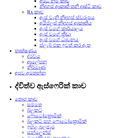
අර්ධ නිමි කාච
නිදහස් ආකෘති තනි දෘෂ්ටි කාච
Rx කාච
ඇස් වැනි නිදහස් ස්වරූපය
අයිප්ලස් නිදහස් ආකෘතිය
ඇස් වගේ කාර්යාලය
ඇස් වගේ ක්‍රීඩා
ඇස් වගේ ධාවනය
ස්ලැබ් එක ඉවත් කර ඇත
තාක්ෂණය
ද්රව්ය
ආලේපන
නිර්මාණ
අපව අමතන්න
ද්විත්ව ඇස්ෆෙරික් කාච
තොග කාච
සම්මත
බ්ලූකට්
ෆොටෝක්‍රොමික්
බ්ලූකට් සහ ෆොටෝක්‍රොමික්
ඉහළ බලපෑම
සන්ලෙන්ස්
මයෝපියාව පාලනය