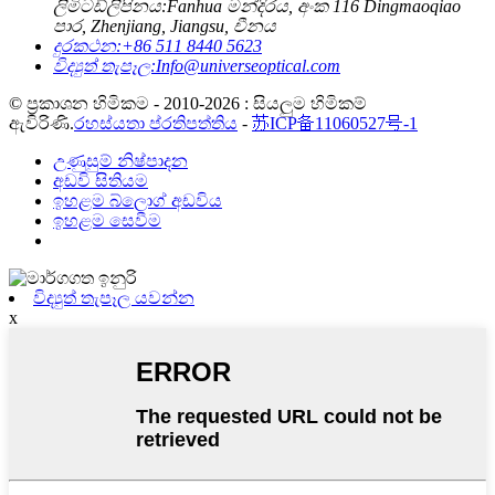
ලිමිටඩ්
ලිපිනය:
Fanhua මන්දිරය, අංක 116 Dingmaoqiao
පාර, Zhenjiang, Jiangsu, චීනය
දුරකථන:
+86 511 8440 5623
විද්‍යුත් තැපෑල:
Info@universeoptical.com
© ප්‍රකාශන හිමිකම - 2010-2026 : සියලුම හිමිකම්
ඇවිරිණි.
රහස්යතා ප්රතිපත්තිය
-
苏ICP备11060527号-1
උණුසුම් නිෂ්පාදන
අඩවි සිතියම
ඉහළම බ්ලොග් අඩවිය
ඉහළම සෙවීම
විද්‍යුත් තැපෑල යවන්න
x