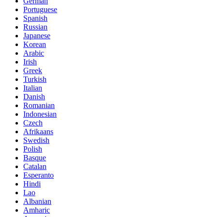
German
Portuguese
Spanish
Russian
Japanese
Korean
Arabic
Irish
Greek
Turkish
Italian
Danish
Romanian
Indonesian
Czech
Afrikaans
Swedish
Polish
Basque
Catalan
Esperanto
Hindi
Lao
Albanian
Amharic