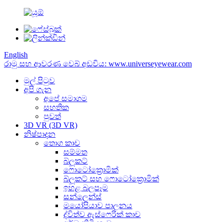
English
රාමු සහ ආවරණ වෙබ් අඩවිය: www.universeyewear.com
මුල් පිටුව
අපි ගැන
අපේ සමාගම
සහතික
පුවත්
3D VR (3D VR)
නිෂ්පාදන
තොග කාච
සම්මත
බ්ලූකට්
ෆොටෝක්‍රොමික්
බ්ලූකට් සහ ෆොටෝක්‍රොමික්
ඉහළ බලපෑම
සන්ලෙන්ස්
මයෝපියාව පාලනය
ද්විත්ව ඇස්ෆෙරික් කාච