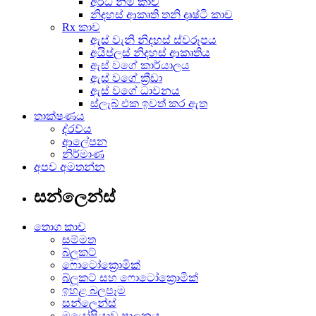
අර්ධ නිමි කාච
නිදහස් ආකෘති තනි දෘෂ්ටි කාච
Rx කාච
ඇස් වැනි නිදහස් ස්වරූපය
අයිප්ලස් නිදහස් ආකෘතිය
ඇස් වගේ කාර්යාලය
ඇස් වගේ ක්‍රීඩා
ඇස් වගේ ධාවනය
ස්ලැබ් එක ඉවත් කර ඇත
තාක්ෂණය
ද්රව්ය
ආලේපන
නිර්මාණ
අපව අමතන්න
සන්ලෙන්ස්
තොග කාච
සම්මත
බ්ලූකට්
ෆොටෝක්‍රොමික්
බ්ලූකට් සහ ෆොටෝක්‍රොමික්
ඉහළ බලපෑම
සන්ලෙන්ස්
මයෝපියාව පාලනය