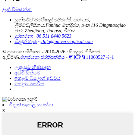
දැන් විමසන්න
යුනිවර්ස් ඔප්ටිකල් එම්එෆ්ජී. සමාගම,
ලිමිටඩ්
ලිපිනය:
Fanhua මන්දිරය, අංක 116 Dingmaoqiao
පාර, Zhenjiang, Jiangsu, චීනය
දුරකථන:
+86 511 8440 5623
විද්‍යුත් තැපෑල:
Info@universeoptical.com
© ප්‍රකාශන හිමිකම - 2010-2026 : සියලුම හිමිකම්
ඇවිරිණි.
රහස්යතා ප්රතිපත්තිය
-
苏ICP备11060527号-1
උණුසුම් නිෂ්පාදන
අඩවි සිතියම
ඉහළම බ්ලොග් අඩවිය
ඉහළම සෙවීම
විද්‍යුත් තැපෑල යවන්න
x