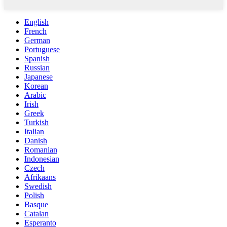
English
French
German
Portuguese
Spanish
Russian
Japanese
Korean
Arabic
Irish
Greek
Turkish
Italian
Danish
Romanian
Indonesian
Czech
Afrikaans
Swedish
Polish
Basque
Catalan
Esperanto