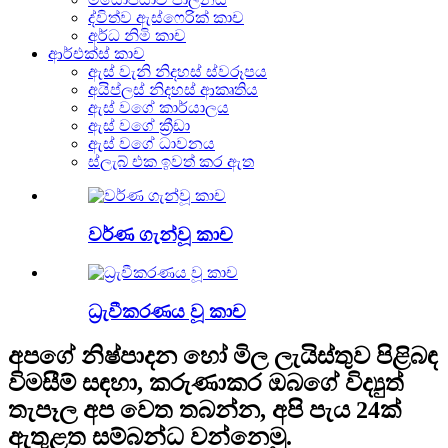
ද්විත්ව ඇස්ෆෙරික් කාච
අර්ධ නිමි කාච
ආර්එක්ස් කාච
ඇස් වැනි නිදහස් ස්වරූපය
අයිප්ලස් නිදහස් ආකෘතිය
ඇස් වගේ කාර්යාලය
ඇස් වගේ ක්‍රීඩා
ඇස් වගේ ධාවනය
ස්ලැබ් එක ඉවත් කර ඇත
වර්ණ ගැන්වූ කාච
ධ්‍රැවීකරණය වූ කාච
අපගේ නිෂ්පාදන හෝ මිල ලැයිස්තුව පිළිබඳ
විමසීම් සඳහා, කරුණාකර ඔබගේ විද්‍යුත්
තැපෑල අප වෙත තබන්න, අපි පැය 24ක්
ඇතුළත සම්බන්ධ වන්නෙමු.