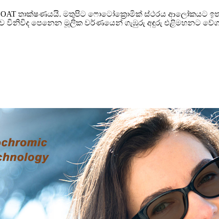
COAT තාක්ෂණයයි. මතුපිට ෆොටෝක්‍රොමික් ස්ථරය ආලෝකයට ඉ
ථව විනිවිද පෙනෙන මූලික වර්ණයෙන් ගැඹුරු අඳුරු එළිමහනට ව