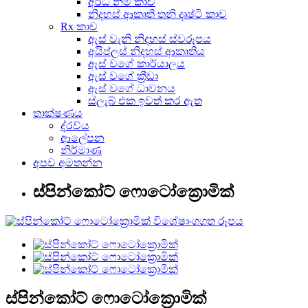
අර්ධ නිමි කාච
නිදහස් ආකෘති තනි දෘෂ්ටි කාච
Rx කාච
ඇස් වැනි නිදහස් ස්වරූපය
අයිප්ලස් නිදහස් ආකෘතිය
ඇස් වගේ කාර්යාලය
ඇස් වගේ ක්‍රීඩා
ඇස් වගේ ධාවනය
ස්ලැබ් එක ඉවත් කර ඇත
තාක්ෂණය
ද්රව්ය
ආලේපන
නිර්මාණ
අපව අමතන්න
ස්පින්කෝට් ෆොටෝක්‍රොමික්
ස්පින්කෝට් ෆොටෝක්‍රොමික්