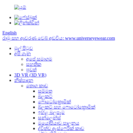
English
රාමු සහ ආවරණ වෙබ් අඩවිය: www.universeyewear.com
මුල් පිටුව
අපි ගැන
අපේ සමාගම
සහතික
පුවත්
3D VR (3D VR)
නිෂ්පාදන
තොග කාච
සම්මත
බ්ලූකට්
ෆොටෝක්‍රොමික්
බ්ලූකට් සහ ෆොටෝක්‍රොමික්
ඉහළ බලපෑම
සන්ලෙන්ස්
මයෝපියාව පාලනය
ද්විත්ව ඇස්ෆෙරික් කාච