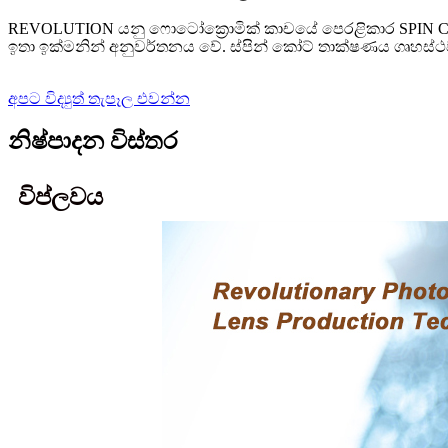
REVOLUTION යනු ෆොටෝක්‍රොමික් කාචයේ පෙරළිකාර SPIN 
ඉතා ඉක්මනින් අනුවර්තනය වේ. ස්පින් කෝට් තාක්ෂණය ගෘහස්
අපට විද්‍යුත් තැපෑල එවන්න
නිෂ්පාදන විස්තර
විප්ලවය