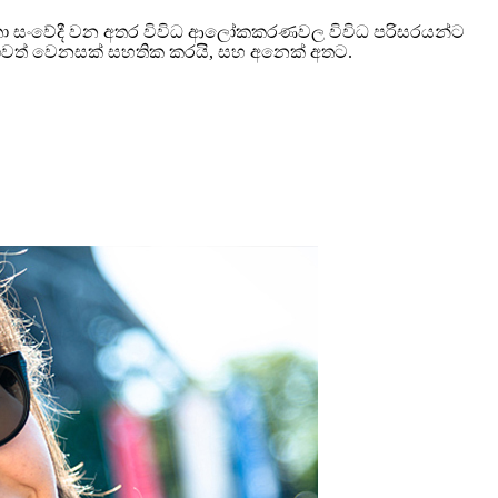
තා සංවේදී වන අතර විවිධ ආලෝකකරණවල විවිධ පරිසරයන්ට
ේගවත් වෙනසක් සහතික කරයි, සහ අනෙක් අතට.