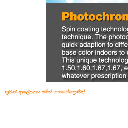
භ්‍රමණ ආලේපනය මගින් ෆොටෝක්‍රොමික්