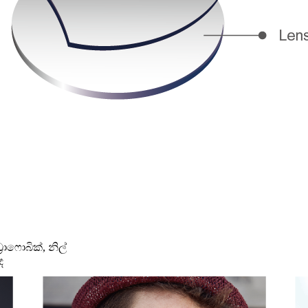
රොෆොබික්, නිල්
ද