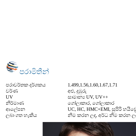
පරාමිතීන්
පරාවර්තක දර්ශකය
1.499,1.56,1.60,1.67,1.71
වර්ණ
අළු, දුඹුරු
UV
සාමාන්‍ය UV, UV++
නිර්මාණ
ගෝලාකාර, ගෝලාකාර
ආලේපන
UC, HC, HMC+EMI, සුපිරි හයිඩ්‍
ලබා ගත හැකිය
නිම කරන ලද, අර්ධ නිම කරන ල