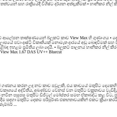
ත්වයන් සහ රාත්‍රියේදී විශිෂ්ට දර්ශන අත්දැකීමක් • හානිකර නිල් 
ට් ආලේපන තාක්ෂණයෙන් බ්ලූකට් කාච View Max හි ගුණාංගය • දෙ
කලාපයේ පවා දෘෂ්ටි විකෘතියක් නොමැත දාරයේ අඩු බොඳවීමක් සහ විකෘත
ළිබඳ ඉහළම ප්‍රමිතිය ලබා දෙයි. • බ්ලූකට් පාලනය හානිකර නිල්
 View Max 1.67 DAS UV++ Bluecut
් ගණනය කරන ලද නව කාච පවුලකි, එය කාචයේ මතුපිට දෙකෙහිම සංකී
ාශයේ අද්විතීය, අඛණ්ඩව වෙනස් වන මතුපිට වක්‍රතාවය වැඩිදියු
 නවීන පසුපස මතුපිට ඩිජිටල් මෝස්තර සමඟ ඒකාබද්ධ කළ විට, ප
සඳහා මතුපිට දෙකම පරිපූර්ණ එකඟතාවයකින් එකට ක්‍රියා කරයි. සාම්ප්
්බර් ...