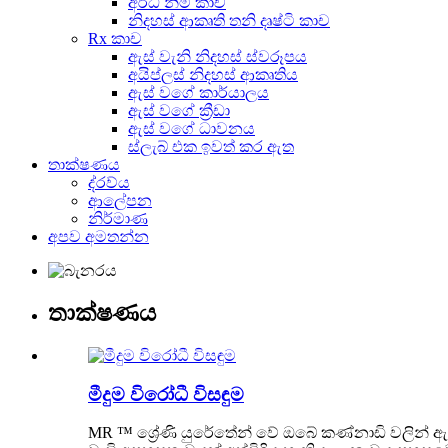
අර්ධ නිමි කාච
නිදහස් ආකෘති තනි දෘෂ්ටි කාච
Rx කාච
ඇස් වැනි නිදහස් ස්වරූපය
අයිප්ලස් නිදහස් ආකෘතිය
ඇස් වගේ කාර්යාලය
ඇස් වගේ ක්‍රීඩා
ඇස් වගේ ධාවනය
ස්ලැබ් එක ඉවත් කර ඇත
තාක්ෂණය
ද්රව්ය
ආලේපන
නිර්මාණ
අපව අමතන්න
තාක්ෂණය
මීදුම විරෝධී විසඳුම
MR ™ ශ්‍රේණි යුරේතේන් වේ ඔබේ කණ්නාඩි වලින් 