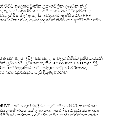
විධ ඉලෙක්ට්‍රොනික උපාංගවලින් ලැබෙන නිල්
 පැහැයෙන් තොරව ඉහළ සම්ප්‍රේෂණය •වඩා සුවපහසු
ආබාධ වැළැක්වීම නිල් ආලෝක අවදානම •අක්ෂි රෝග HEV
්‍යාබාධිතභාවය, ඇසේ සුද ඉවත් කිරීම සහ අක්ෂි පරිහානිය
 සහ ජලය, දූවිලි සහ පැල්ලම් වලට විශිෂ්ට ප්‍රතිරෝධයක්
බා දෙයි. ලබා ගත හැකිය •Lux-Vision 1.499 පැහැදිලි
.56 ෆොටෝක්‍රොමික් කාච ප්‍රතිලාභ •අඩු පරාවර්තනය,
 දෘශ්‍ය සුවපහසුව වැඩි දියුණු කරන්න
VE කාචය දැන් රාත්‍රී රිය පැදවීමේදී පරාවර්තනයේ සහ
උසස් දර්ශනයක් ලබා දෙන අතර දිවා රෑ පුරා ඔබේ දෘශ්‍ය
ලිසීම අඩු කරන්න • දැඩි හිරු එළිය හෝ පරාවර්තක පෘෂ්ඨ