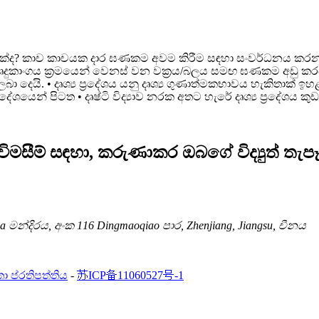
්ද? කාච කාචයක දාර ඝණකම අවම කිරීම සඳහා සංවර්ධනය කරන ලද ක්
ෘදුකාංගය ක්‍රමයෙන් වෙනස් වන වක්‍රය/බලය සමඟ ඝණකම අඩු කරයි
ලබා දෙයි. • දෘශ්‍ය ප්‍රදේශය යනු දෘශ්‍ය ගුණාත්මකභාවය හැකි
රදේශයෙන් පිටත • දෘෂ්ටි විද්‍යාව නරක අතට හැරේ දෘශ්‍ය ප්‍රදේශය
 විමසීම් සඳහා, කරුණාකර ඔබගේ විද්‍යුත් ත
a මන්දිරය, අංක 116 Dingmaoqiao පාර, Zhenjiang, Jiangsu, චීනය
ා ප්රතිපත්තිය
-
苏ICP备11060527号-1