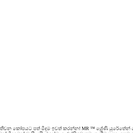
ඇතිවන කෝපයට පත් මීදුම ඉවත් කරන්න! MR ™ ශ්‍රේණි යුරේතේන්