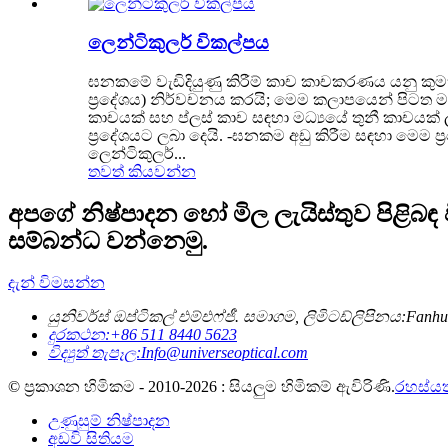
ලෙන්ටිකුලර් විකල්පය
ඝනකමේ වැඩිදියුණු කිරීම් කාච කාචකරණය යනු කුමක
ප්‍රදේශය) නිර්වචනය කරයි; මෙම කලාපයෙන් පිටත ම
කාචයක් සහ ප්ලස් කාච සඳහා මධ්‍යයේ තුනී කාචයක් 
ප්‍රදේශයට ලබා දෙයි. -ඝනකම අඩු කිරීම සඳහා මෙම ප්‍
ලෙන්ටිකුලර්...
තවත් කියවන්න
අපගේ නිෂ්පාදන හෝ මිල ලැයිස්තුව පිළිබඳ
සම්බන්ධ වන්නෙමු.
දැන් විමසන්න
යුනිවර්ස් ඔප්ටිකල් එම්එෆ්ජී. සමාගම, ලිමිටඩ්
ලිපිනය:
Fanhu
දුරකථන:
+86 511 8440 5623
විද්‍යුත් තැපෑල:
Info@universeoptical.com
© ප්‍රකාශන හිමිකම - 2010-2026 : සියලුම හිමිකම් ඇවිරිණි.
රහස්යත
උණුසුම් නිෂ්පාදන
අඩවි සිතියම