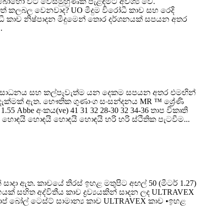
 බොහෝ විට වෙස්මුහුණක් පැළඳීමට අවශ්‍ය වේ.
 ඔබත් කලබල වෙනවාද? UO මීදුම විරෝධී කාච සහ රෙදි
ධී කාච නිෂ්පාදන මීදුමෙන් තොර දර්ශනයක් සපයන අතර
.
ය කාර්ය සාධනය සහ කල්පැවැත්ම යන දෙකම සපයන අතර එමඟින්
ි දැක්මක් ඇත. භෞතික ගුණාංග සංසන්දනය MR ™ ශ්‍රේණි
1.55 Abbe අංකය(ve) 41 31 32 28-30 32 34-36 තාප විකෘති
ධය හොඳයි හොඳයි හොඳයි හොඳයි හරි හරි ස්ථිතික පැටවීම...
සාදා ඇත. කාචයේ තිරස් ඉහළ මතුපිට අඟල් 50 (මීටර් 1.27)
් සහිත අද්විතීය කාච ද්‍රව්‍යයකින් සාදන ලද ULTRAVEX
්‍රොප් බෝල් ටෙස්ට් සාමාන්‍ය කාච ULTRAVEX කාච •ඉහළ