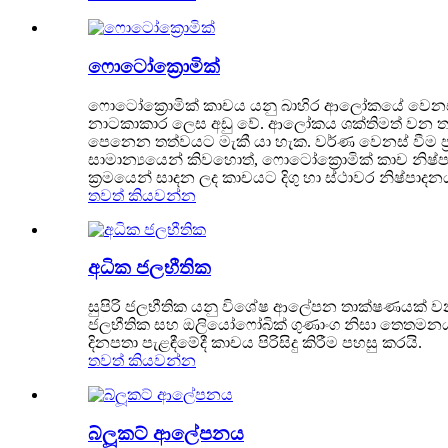
ෆොටෝක්‍රොමික්
ෆොටෝක්‍රොමික් කාචය යනු බාහිර ආලෝකයේ වෙනස්වී
නාටකාකාර ලෙස අඩු වේ. ආලෝකය ශක්තිමත් වන තරම
පෙනෙන තත්වයට මැකී යා හැක. වර්ණ වෙනස් වීම ප්‍රධා
සාමාන්‍යයෙන් කිවහොත්, ෆොටෝක්‍රොමික් කාච නිෂ
ක්‍රමයෙන් සාදන ලද කාචයට දිගු හා ස්ථාවර නිෂ්පාදන
තවත් කියවන්න
අධික ජලභීතික
සුපිරි ජලභීතික යනු විශේෂ ආලේපන තාක්ෂණයක් වන 
ජලභීතික සහ ඔලියෝෆෝබික් ගුණාංග නිසා තෙතමනය සහ තෙ
දිනපතා පැළඳීමේදී කාචය පිරිසිදු කිරීම පහසු කරයි.
තවත් කියවන්න
බ්ලූකට් ආලේපනය