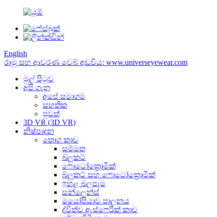
English
රාමු සහ ආවරණ වෙබ් අඩවිය: www.universeyewear.com
මුල් පිටුව
අපි ගැන
අපේ සමාගම
සහතික
පුවත්
3D VR (3D VR)
නිෂ්පාදන
තොග කාච
සම්මත
බ්ලූකට්
ෆොටෝක්‍රොමික්
බ්ලූකට් සහ ෆොටෝක්‍රොමික්
ඉහළ බලපෑම
සන්ලෙන්ස්
මයෝපියාව පාලනය
ද්විත්ව ඇස්ෆෙරික් කාච