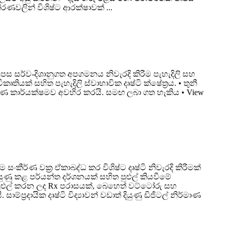
කිරණවලින් විශිෂ්ට ආරක්ෂාවක් ...
පස සර්ව-දිශානුගත අපගමනය නිවැරදි කිරීම පැහැදිලි සහ
ියක් සහිත පැහැදිලි ස්වාභාවික දෘෂ්ටි ක්ෂේත්‍රය. • තුනී
 කිරණ කාර්යක්ෂමව අවහිර කරයි. සමඟ ලබා ගත හැකිය • View
ර්ණ වක්‍ර ඒකාබද්ධ කර විශිෂ්ට දෘෂ්ටි නිවැරදි කිරීමක්
ණු කළ පර්යන්ත දර්ශනයක් සහිත පුළුල් කියවීමේ
ුළුල් කරන ලද Rx පරාසයක්, බෙහෙත් වට්ටෝරු සහ
‍රදායික දෘෂ්ටි විද්‍යාවන් වඩාත් දියුණු ඩිජිටල් නිර්මාණ