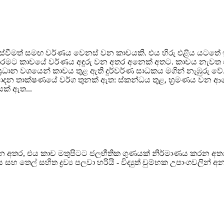
මත් සමඟ වර්ණය වෙනස් වන කාචයකි. එය හිරු එළිය යටතේ ඉක්ම
ට කාචයේ වර්ණය අඳුරු වන අතර අනෙක් අතට. කාචය නැවත ගෘහස්
න වශයෙන් කාචය තුළ ඇති දුර්වර්ණ සාධකය මගින් නැඹුරු වේ. එය රස
්පාදන තාක්ෂණයේ වර්ග තුනක් ඇත: ස්කන්ධය තුළ, භ්‍රමණය වන
යක් ඇත...
අතර, එය කාච මතුපිටට ජලභීතික ගුණයක් නිර්මාණය කරන අතර කාචය
ල් සහිත ද්‍රව්‍ය පලවා හරියි - විද්‍යුත් චුම්භක උපාංගවලින් අ