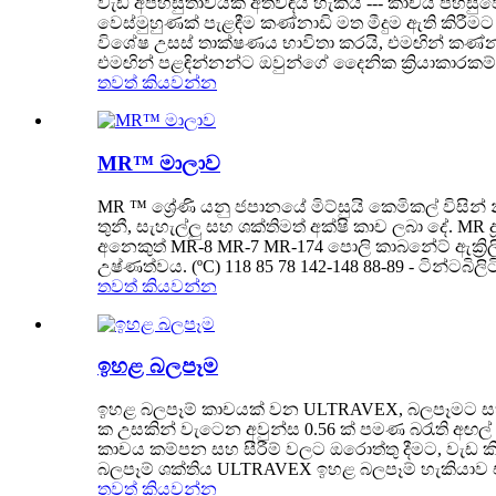
වැඩි අපහසුතාවයක් අත්විඳිය හැකිය --- කාචය පහසු
වෙස්මුහුණක් පැළඳීම කණ්නාඩි මත මීදුම ඇති කිරීමට
විශේෂ උසස් තාක්ෂණය භාවිතා කරයි, එමඟින් කණ්න
එමඟින් පළඳින්නන්ට ඔවුන්ගේ දෛනික ක්‍රියාකාරකම් වාරි
තවත් කියවන්න
MR™ මාලාව
MR ™ ශ්‍රේණි යනු ජපානයේ මිට්සුයි කෙමිකල් විසින
තුනී, සැහැල්ලු සහ ශක්තිමත් අක්ෂි කාච ලබා දේ. M
අනෙකුත් MR-8 MR-7 MR-174 පොලි කාබනේට් ඇක්‍රිලික් 
උෂ්ණත්වය. (ºC) 118 85 78 142-148 88-89 - ටින්ටබි
තවත් කියවන්න
ඉහළ බලපෑම
ඉහළ බලපෑම් කාචයක් වන ULTRAVEX, බලපෑමට සහ කැඩීම
ක උසකින් වැටෙන අවුන්ස 0.56 ක් පමණ බරැති අඟල් 
කාචය කම්පන සහ සීරීම් වලට ඔරොත්තු දීමට, වැඩ කිර
බලපෑම් ශක්තිය ULTRAVEX ඉහළ බලපෑම් හැකියාව එ
තවත් කියවන්න