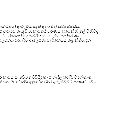
නින් අඳුරු විය හැකි අතර එහි සම්ප්‍රේෂණය
ථව තැබූ විට, කාචයේ වර්ණය ඉක්මනින් මුල් විනිවිද
ායනික ප්‍රතිවර්ත කළ හැකි ප්‍රතික්‍රියාවකි.
 ආලේපනය සහ ඩිප් ආලේපනය. ස්කන්ධය තුළ නිෂ්පාදන
 සැමවිටම පිරිසිදු හා පැහැදිලි කරයි. විශේෂාංග -
නවශ්‍ය කිරණ සම්ප්‍රේෂණය වීම වැළැක්වීමට උපකාරී වේ -