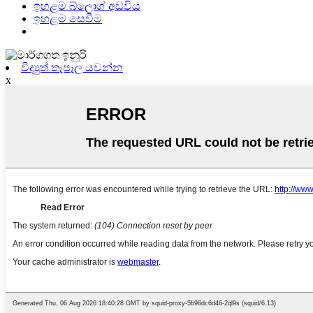
ඉහළම බ්ලොග් අඩවිය
ඉහළම සෙවීම
විද්‍යුත් තැපෑල යවන්න
x