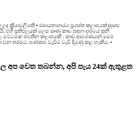
‍රියාවලියකි • රසායනාගාරය ප්‍රශස්ත කලාපයක් (දෘශ්‍ය
, එහි ප්‍රතිඵලයක් ලෙස ඍණ කාච සඳහා දාරයේ තුනී
තාක් ඉහළ මට්ටමක පවතින කලාපයකි - කාච ආචරණයන් මෙම
 කුඩා වන තරමට, ඝණකම වැඩිම වැඩි දියුණු කළ හැකිය. •
ැපෑල අප වෙත තබන්න, අපි පැය 24ක් ඇතුළත