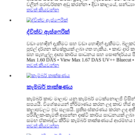
වලින් පරාවර්තන අඩු කරන්න • දිවා කාලයේ, සන්ධ්‍යා ත
තවත් කියවන්න
ද්විත්ව ඇස්ෆෙරික්
වඩා හොඳින් දැකීමට සහ වඩා හොඳින් දැකීමට. බ්ලූක
පුළුල් දර්ශන ක්ෂේත්‍රයක් ලබා ගත හැකිය. • කාච දාර 
සහ සැහැල්ලු දෘශ්‍ය කාර්ය සාධනය සහ සෞන්දර්යය පි
Max 1.60 DAS • View Max 1.67 DAS UV++ Bluecut •
තවත් කියවන්න
කැම්බර් තාක්ෂණය
කැම්බර් කාච මාලාව යනු කැම්බර් ටෙක්නොලජි විසින
සපයයි. විශේෂයෙන් නිර්මාණය කරන ලද කාච හිස් අවක
කලාපවලට ඉඩ සලසයි. ප්‍රතිසංස්කරණය කරන ලද අති
පරිශීලක-කැමති ආසන්න දෘෂ්ටි කාර්ය සාධනයක් ලබා දීම 
සමඟ ඒකාබද්ධ කිරීම කැම්බර් තාක්ෂණයේ ආරම්භය කැම
තවත් කියවන්න