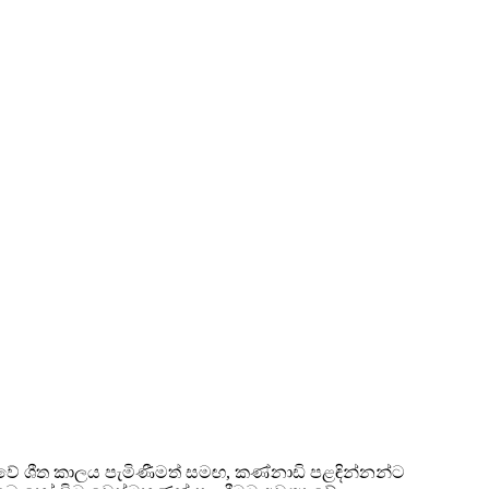
 වේ ශීත කාලය පැමිණීමත් සමඟ, කණ්නාඩි පළඳින්නන්ට