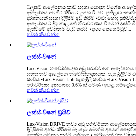
බ්ලූකට් ආලේපනය කාච සඳහා යොදන විශේෂ ආලේපන 
ආලෝකය අවහිර කිරීමට උපකාරී වේ. ප්‍රතිලාභ •කෘ
දර්ශනයක් සඳහා දිලිසීම අඩු කිරීම •වඩා හොඳ ප්‍රත
ආලෝකයට දිගු කාලයක් නිරාවරණය වීමෙන් දෘෂ්ටි විතා
ඇතිවීමේ අවදානම වැඩි කරයි. •දෘශ්‍ය තෙහෙට්ටුව...
තවත් කියවන්න
ලක්ස්-විෂන්
Lux-Vision නවෝත්පාදක අඩු පරාවර්තන ආලේපනය LUX-V
සහිත නව ආලේපන නවෝත්පාදනයකි. පැහැදිලිවම වැඩිදි
කාචය •Lux-Vision 1.56 පැහැදිලි කාචය •Lux-Vision 1
පරාවර්තන අනුපාතය 0.6% ක් පමණ •ඉහළ සම්ප්‍රේෂණය 
තවත් කියවන්න
ලක්ස්-විෂන් ඩ්‍රයිව්
Lux-Vision DRIVE නව්‍ය අඩු පරාවර්තන ආලේපනයක් 
දිලිසීමේ අන්ධ කිරීමේ බලපෑම මෙන්ම අපගේ දෛනික ජ
ආතතිය සමනය කරයි. ප්‍රතිලාභ • ඉදිරියෙන් එන වාහන