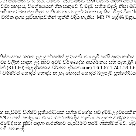
වෙන් මීදුමෙන් වැසී යයි. එසේම, ආරක්ෂිතව තබා ගැනීම සඳහා අපට
 වඩා පහසුය, විශේෂයෙන් ශීත ඍතුවේ දී. මීදුම සහිත වීදුරු නිසා
ාඩි කාච මත ජල මීදුම ඝනීභවනය වළක්වා ගත හැකිය. මීදුම විරෝ
ක දෘශ්‍ය සුවපහසුවකින් භුක්ති විඳිය හැකිය. MR ™ ශ්‍රේණි මුත්‍රා..
් නිෂ්පාදනය කරන ලද යුරේතේන් ද්‍රව්‍යයකි. එය සුවිශේෂී දෘශ්‍
R ද්‍රව්‍ය වලින් සාදන ලද කාච අවම වර්ණදේහ අපගමනය සහ පැහැදිල
(RI:1.60) මැද දර්ශකය වර්තන දර්ශකය(ne) 1.6 1.67 1.74 1.59 1.6 
ලිටි විශිෂ්ටයි හොඳයි හොඳයි නැහැ හොඳයි හොඳයි බලපෑම් ප්‍රතිරෝ
ට විශිෂ්ට ප්‍රතිරෝධයක් සහිත විශේෂ දෘඩ දුම්මල ද්‍රව්‍යයකින් 
5/8 වානේ බෝලයට එයට ඔරොත්තු දිය හැකිය. ජාලගත අණුක ව්‍යුහයක
ීමේදී සහ ක්‍රීඩා සඳහා ආරක්ෂාව සැපයීමට තරම් ශක්තිමත් වේ. ඩ
හි නොබැඳි...