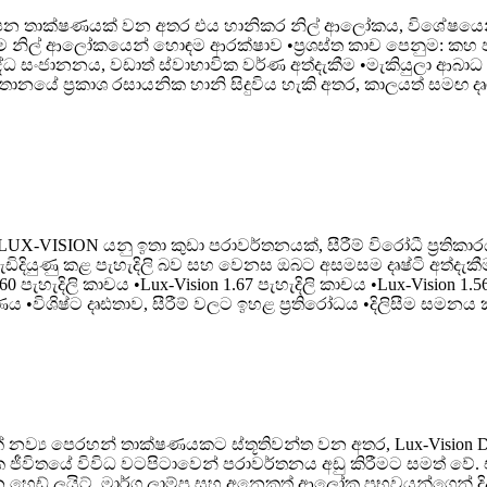
තාක්ෂණයක් වන අතර එය හානිකර නිල් ආලෝකය, විශේෂයෙන් වි
තිම නිල් ආලෝකයෙන් හොඳම ආරක්ෂාව •ප්‍රශස්ත කාච පෙනුම: කහ
ිවිරුද්ධ සංජානනය, වඩාත් ස්වාභාවික වර්ණ අත්දැකීම •මැකියුලා 
නයේ ප්‍රකාශ රසායනික හානි සිදුවිය හැකි අතර, කාලයත් සමඟ දෘශ
ISION යනු ඉතා කුඩා පරාවර්තනයක්, සීරීම් විරෝධී ප්‍රතිකාරයක්
යුණු කළ පැහැදිලි බව සහ වෙනස ඔබට අසමසම දෘෂ්ටි අත්දැකීමක් ල
.60 පැහැදිලි කාචය •Lux-Vision 1.67 පැහැදිලි කාචය •Lux-Vision 1
•විශිෂ්ට දෘඪතාව, සීරීම් වලට ඉහළ ප්‍රතිරෝධය •දිලිසීම සමනය කර
නව්‍ය පෙරහන් තාක්ෂණයකට ස්තූතිවන්ත වන අතර, Lux-Vision DRI
ීවිතයේ විවිධ වටපිටාවෙන් පරාවර්තනය අඩු කිරීමට සමත් වේ. එය 
 හෙඩ් ලයිට්, මාර්ග ලාම්පු සහ අනෙකුත් ආලෝක ප්‍රභවයන්ගෙන් දි