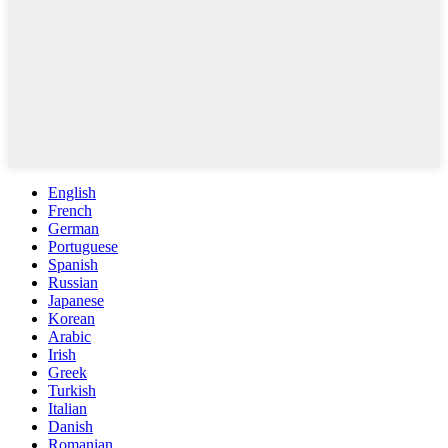
English
French
German
Portuguese
Spanish
Russian
Japanese
Korean
Arabic
Irish
Greek
Turkish
Italian
Danish
Romanian