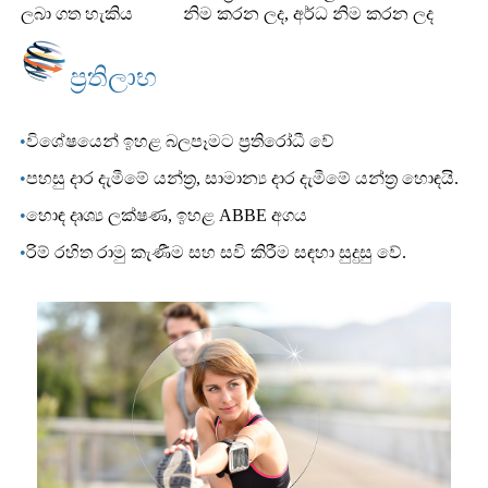
ලබා ගත හැකිය
නිම කරන ලද, අර්ධ නිම කරන ලද
ප්‍රතිලාභ
•
විශේෂයෙන් ඉහළ බලපෑමට ප්‍රතිරෝධී වේ
•
පහසු දාර දැමීමේ යන්ත්‍ර, සාමාන්‍ය දාර දැමීමේ යන්ත්‍ර හොඳයි.
•
හොඳ දෘශ්‍ය ලක්ෂණ, ඉහළ ABBE අගය
•
රිම් රහිත රාමු කැණීම සහ සවි කිරීම සඳහා සුදුසු වේ.