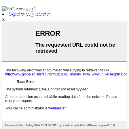
විද්‍යුත් තැපෑල යවන්න
x