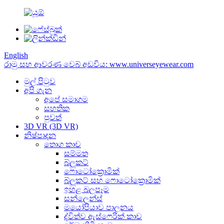
English
රාමු සහ ආවරණ වෙබ් අඩවිය: www.universeyewear.com
මුල් පිටුව
අපි ගැන
අපේ සමාගම
සහතික
පුවත්
3D VR (3D VR)
නිෂ්පාදන
තොග කාච
සම්මත
බ්ලූකට්
ෆොටෝක්‍රොමික්
බ්ලූකට් සහ ෆොටෝක්‍රොමික්
ඉහළ බලපෑම
සන්ලෙන්ස්
මයෝපියාව පාලනය
ද්විත්ව ඇස්ෆෙරික් කාච