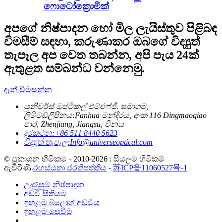
ෆොටෝක්‍රොමික්
අපගේ නිෂ්පාදන හෝ මිල ලැයිස්තුව පිළිබඳ
විමසීම් සඳහා, කරුණාකර ඔබගේ විද්‍යුත්
තැපෑල අප වෙත තබන්න, අපි පැය 24ක්
ඇතුළත සම්බන්ධ වන්නෙමු.
දැන් විමසන්න
යුනිවර්ස් ඔප්ටිකල් එම්එෆ්ජී. සමාගම,
ලිමිටඩ්
ලිපිනය:
Fanhua මන්දිරය, අංක 116 Dingmaoqiao
පාර, Zhenjiang, Jiangsu, චීනය
දුරකථන:
+86 511 8440 5623
විද්‍යුත් තැපෑල:
Info@universeoptical.com
© ප්‍රකාශන හිමිකම - 2010-2026 : සියලුම හිමිකම්
ඇවිරිණි.
රහස්යතා ප්රතිපත්තිය
-
苏ICP备11060527号-1
උණුසුම් නිෂ්පාදන
අඩවි සිතියම
ඉහළම බ්ලොග් අඩවිය
ඉහළම සෙවීම