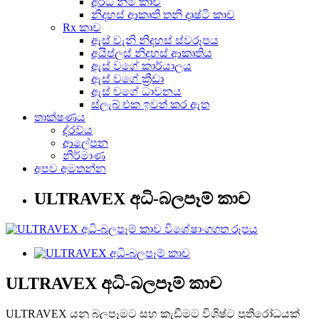
අර්ධ නිමි කාච
නිදහස් ආකෘති තනි දෘෂ්ටි කාච
Rx කාච
ඇස් වැනි නිදහස් ස්වරූපය
අයිප්ලස් නිදහස් ආකෘතිය
ඇස් වගේ කාර්යාලය
ඇස් වගේ ක්‍රීඩා
ඇස් වගේ ධාවනය
ස්ලැබ් එක ඉවත් කර ඇත
තාක්ෂණය
ද්රව්ය
ආලේපන
නිර්මාණ
අපව අමතන්න
ULTRAVEX අධි-බලපෑම් කාච
ULTRAVEX අධි-බලපෑම් කාච
ULTRAVEX යනු බලපෑමට සහ කැඩීමට විශිෂ්ට ප්‍රතිරෝධයක්