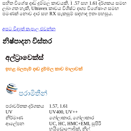
සහිත විශේෂ දෘඩ දුම්මල කාචයකි. 1 .57 සහ 1.61 දර්ශකය සමඟ
ලබා ගත හැකි, Ultravex කාචය විශිෂ්ට දෘශ්‍ය විශේෂාංග සමඟ
පමණක් නොව දාර සහ RX සැකසුම් සඳහාද ඉතා පහසුය.
අපට විද්‍යුත් තැපෑල එවන්න
නිෂ්පාදන විස්තර
අල්ට්‍රාවෙක්ස්
ඉහළ බලපෑම් දෘඩ දුම්මල කාච මාලාවක්
පරාමිතීන්
පරාවර්තක දර්ශකය
1.57, 1.61
UV
UV400, UV++
නිර්මාණ
ගෝලාකාර, ගෝලාකාර
ආලේපන
UC, HC, HMC+EMI, සුපිරි
හයිඩ්‍රොෆොබික්, නිල්