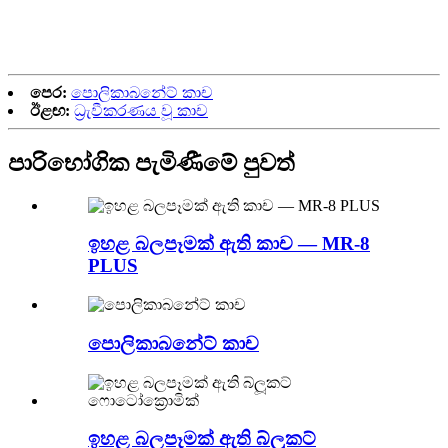
පෙර:
පොලිකාබනේට් කාච
ඊළඟ:
ධ්‍රැවීකරණය වූ කාච
පාරිභෝගික පැමිණීමේ පුවත්
ඉහළ බලපෑමක් ඇති කාච — MR-8
PLUS
පොලිකාබනේට් කාච
ඉහළ බලපෑමක් ඇති බ්ලූකට්