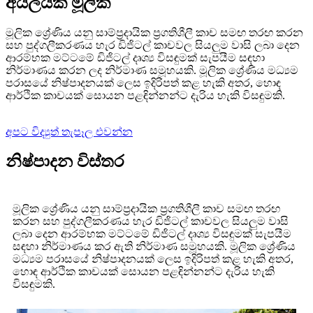
අයිලයික් මූලික
මූලික ශ්‍රේණිය යනු සාම්ප්‍රදායික ප්‍රගතිශීලී කාච සමඟ තරඟ කරන
සහ පුද්ගලීකරණය හැර ඩිජිටල් කාචවල සියලුම වාසි ලබා දෙන
ආරම්භක මට්ටමේ ඩිජිටල් දෘශ්‍ය විසඳුමක් සැපයීම සඳහා
නිර්මාණය කරන ලද නිර්මාණ සමූහයකි. මූලික ශ්‍රේණිය මධ්‍යම
පරාසයේ නිෂ්පාදනයක් ලෙස ඉදිරිපත් කළ හැකි අතර, හොඳ
ආර්ථික කාචයක් සොයන පළඳින්නන්ට දැරිය හැකි විසඳුමකි.
අපට විද්‍යුත් තැපෑල එවන්න
නිෂ්පාදන විස්තර
මූලික ශ්‍රේණිය යනු සාම්ප්‍රදායික ප්‍රගතිශීලී කාච සමඟ තරඟ
කරන සහ පුද්ගලීකරණය හැර ඩිජිටල් කාචවල සියලුම වාසි
ලබා දෙන ආරම්භක මට්ටමේ ඩිජිටල් දෘශ්‍ය විසඳුමක් සැපයීම
සඳහා නිර්මාණය කර ඇති නිර්මාණ සමූහයකි. මූලික ශ්‍රේණිය
මධ්‍යම පරාසයේ නිෂ්පාදනයක් ලෙස ඉදිරිපත් කළ හැකි අතර,
හොඳ ආර්ථික කාචයක් සොයන පළඳින්නන්ට දැරිය හැකි
විසඳුමකි.