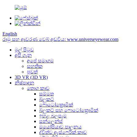
English
රාමු සහ ආවරණ වෙබ් අඩවිය: www.universeyewear.com
මුල් පිටුව
අපි ගැන
අපේ සමාගම
සහතික
පුවත්
3D VR (3D VR)
නිෂ්පාදන
තොග කාච
සම්මත
බ්ලූකට්
ෆොටෝක්‍රොමික්
බ්ලූකට් සහ ෆොටෝක්‍රොමික්
ඉහළ බලපෑම
සන්ලෙන්ස්
මයෝපියාව පාලනය
ද්විත්ව ඇස්ෆෙරික් කාච