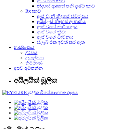
අර්ධ නිමි කාච
නිදහස් ආකෘති තනි දෘෂ්ටි කාච
Rx කාච
ඇස් වැනි නිදහස් ස්වරූපය
අයිප්ලස් නිදහස් ආකෘතිය
ඇස් වගේ කාර්යාලය
ඇස් වගේ ක්‍රීඩා
ඇස් වගේ ධාවනය
ස්ලැබ් එක ඉවත් කර ඇත
තාක්ෂණය
ද්රව්ය
ආලේපන
නිර්මාණ
අපව අමතන්න
අයිලයික් මූලික