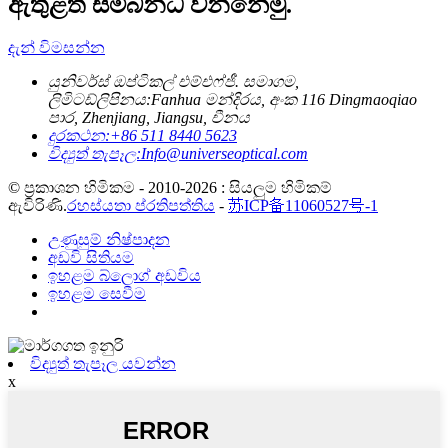
ඇතුළත සම්බන්ධ වන්නෙමු.
දැන් විමසන්න
යුනිවර්ස් ඔප්ටිකල් එම්එෆ්ජී. සමාගම,
ලිමිටඩ්
ලිපිනය:
Fanhua මන්දිරය, අංක 116 Dingmaoqiao
පාර, Zhenjiang, Jiangsu, චීනය
දුරකථන:
+86 511 8440 5623
විද්‍යුත් තැපෑල:
Info@universeoptical.com
© ප්‍රකාශන හිමිකම - 2010-2026 : සියලුම හිමිකම්
ඇවිරිණි.
රහස්යතා ප්රතිපත්තිය
-
苏ICP备11060527号-1
උණුසුම් නිෂ්පාදන
අඩවි සිතියම
ඉහළම බ්ලොග් අඩවිය
ඉහළම සෙවීම
විද්‍යුත් තැපෑල යවන්න
x