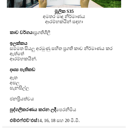
මූලික S35
අමතර මෘදු නිර්මාණය
ආරම්භකයින් සඳහා
කාච වර්ගය:
ප්‍රගතිශීලී
ඉලක්කය
සම්මත සියලු අරමුණු සහිත ප්‍රගති කාච නිර්මාණය කර
ඇත්තේ
ආරම්භකයින්.
දෘශ්‍ය පැතිකඩ
ඈත
අසල
සැනසිල්ල
ජනප්‍රියත්වය
පුද්ගලීකරණය කරන ලදී
පෙරනිමිය
එම්එෆ්එච්'එස්
14, 16, 18 සහ 20 මි.මී.