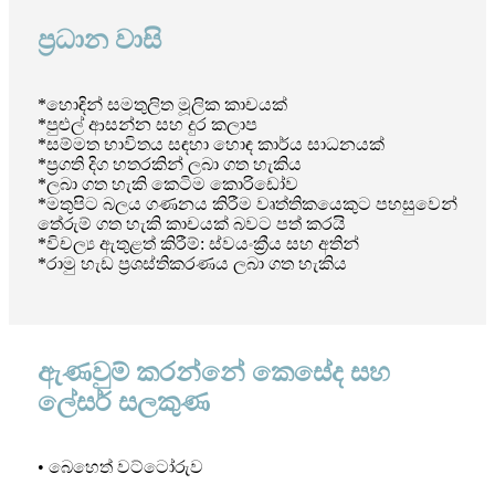
ප්‍රධාන වාසි
*හොඳින් සමතුලිත මූලික කාචයක්
*පුළුල් ආසන්න සහ දුර කලාප
*සම්මත භාවිතය සඳහා හොඳ කාර්ය සාධනයක්
*ප්‍රගති දිග හතරකින් ලබා ගත හැකිය
*ලබා ගත හැකි කෙටිම කොරිඩෝව
*මතුපිට බලය ගණනය කිරීම වෘත්තිකයෙකුට පහසුවෙන්
තේරුම් ගත හැකි කාචයක් බවට පත් කරයි
*විචල්‍ය ඇතුළත් කිරීම්: ස්වයංක්‍රීය සහ අතින්
*රාමු හැඩ ප්‍රශස්තිකරණය ලබා ගත හැකිය
ඇණවුම් කරන්නේ කෙසේද සහ
ලේසර් සලකුණ
• බෙහෙත් වට්ටෝරුව