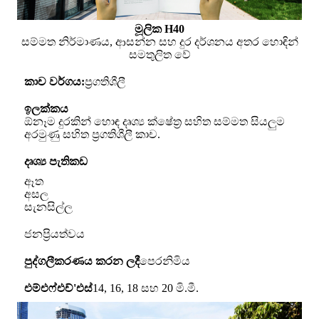
මූලික H40
සම්මත නිර්මාණය, ආසන්න සහ දුර දර්ශනය අතර හොඳින්
සමතුලිත වේ
කාච වර්ගය:
ප්‍රගතිශීලී
ඉලක්කය
ඕනෑම දුරකින් හොඳ දෘශ්‍ය ක්ෂේත්‍ර සහිත සම්මත සියලුම
අරමුණු සහිත ප්‍රගතිශීලී කාච.
දෘශ්‍ය පැතිකඩ
ඈත
අසල
සැනසිල්ල
ජනප්‍රියත්වය
පුද්ගලීකරණය කරන ලදී
පෙරනිමිය
එම්එෆ්එච්'එස්
14, 16, 18 සහ 20 මි.මී.