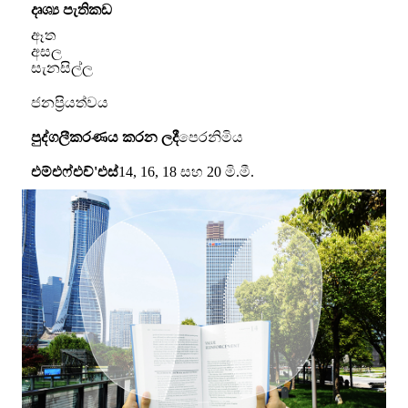
දෘශ්‍ය පැතිකඩ
ඈත
අසල
සැනසිල්ල
ජනප්‍රියත්වය
පුද්ගලීකරණය කරන ලදී
පෙරනිමිය
එම්එෆ්එච්'එස්
14, 16, 18 සහ 20 මි.මී.