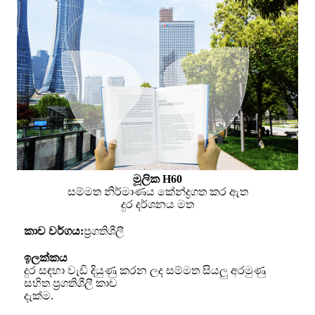
මූලික H60
සම්මත නිර්මාණය කේන්ද්‍රගත කර ඇත
දුර දර්ශනය මත
කාච වර්ගය:
ප්‍රගතිශීලී
ඉලක්කය
දුර සඳහා වැඩි දියුණු කරන ලද සම්මත සියලු අරමුණු
සහිත ප්‍රගතිශීලී කාච
දැක්ම.