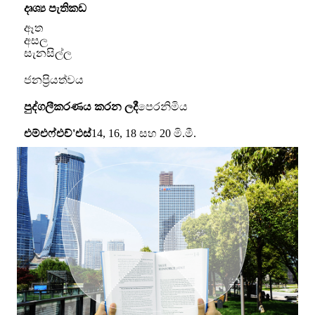
දෘශ්‍ය පැතිකඩ
ඈත
අසල
සැනසිල්ල
ජනප්‍රියත්වය
පුද්ගලීකරණය කරන ලදී
පෙරනිමිය
එම්එෆ්එච්'එස්
14, 16, 18 සහ 20 මි.මී.