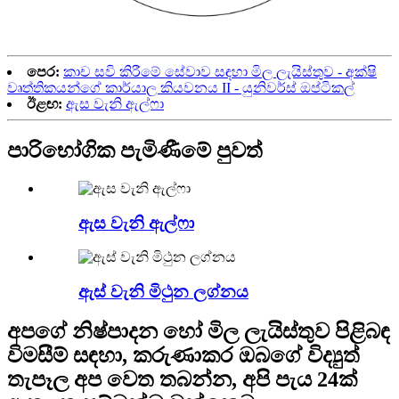
පෙර:
කාච සවි කිරීමේ සේවාව සඳහා මිල ලැයිස්තුව - අක්ෂි
වෘත්තිකයන්ගේ කාර්යාල කියවනය II - යුනිවර්ස් ඔප්ටිකල්
ඊළඟ:
ඇස වැනි ඇල්ෆා
පාරිභෝගික පැමිණීමේ පුවත්
ඇස වැනි ඇල්ෆා
ඇස් වැනි මිථුන ලග්නය
අපගේ නිෂ්පාදන හෝ මිල ලැයිස්තුව පිළිබඳ
විමසීම් සඳහා, කරුණාකර ඔබගේ විද්‍යුත්
තැපෑල අප වෙත තබන්න, අපි පැය 24ක්